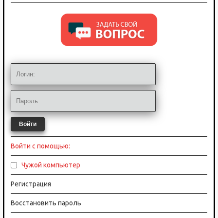
Войти
Войти с помощью:
Чужой компьютер
Регистрация
Восстановить пароль