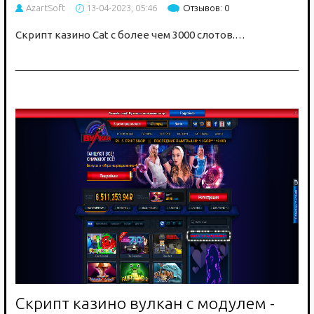
AzartSoft
13-04-2023, 05:46
Отзывов: 0
Скрипт казино Cat с более чем 3000 слотов.…
Скрипт казино вулкан с модулем -