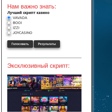
Нам важно знать:
Лучший скрипт казино
VAVADA
BOOI
IZZI
JOYCASINO
Голосовать
Результаты
Эксклюзивный скрипт: