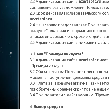
2.2 Администрация сайта
azartsoft.ru
име
соглашение без уведомления Пользовател
2.3 Срок действия Пользовательского согл
azartsoft.ru
2.4 Наш сервис предоставляет Пользова
аккаунте", включая информацию об основ
а также информацию о сроке его действия
2.5 Администрация сайта не хранит файло
3.
Цена "Премиум аккаунта"
3.1 Администрация сайта
azartsoft
имеет 
"Премиум аккаунт"
3.2 Обязательства Пользователя по опла
момента поступления денежных средств 
3.3 Плата за "Премиум аккаунт" взимаетс
приобретённых раннее скриптов на нашем
3.4 Пользователи с действующим "Премиу
4.
Вывод средств