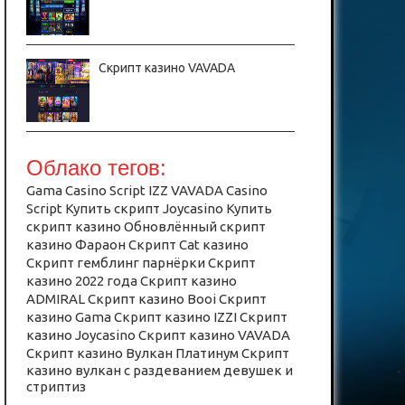
Скрипт казино VAVADA
Облако тегов:
Gama Casino Script
IZZ
VAVADA Casino
Script
Купить скрипт Joycasino
Купить
скрипт казино
Обновлённый скрипт
казино Фараон
Скрипт Cat казино
Скрипт гемблинг парнёрки
Скрипт
казино 2022 года
Скрипт казино
ADMIRAL
Скрипт казино Booi
Скрипт
казино Gama
Скрипт казино IZZI
Скрипт
казино Joycasino
Скрипт казино VAVADA
Скрипт казино Вулкан Платинум
Скрипт
казино вулкан с раздеванием девушек и
стриптиз