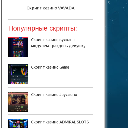
Скрипт казино VAVADA
Популярные скрипты:
Скрипт казино вулкан с
модулем - раздень девушку
Скрипт казино Gama
Скрипт казино Joycasino
Скрипт казино ADMIRAL SLOTS