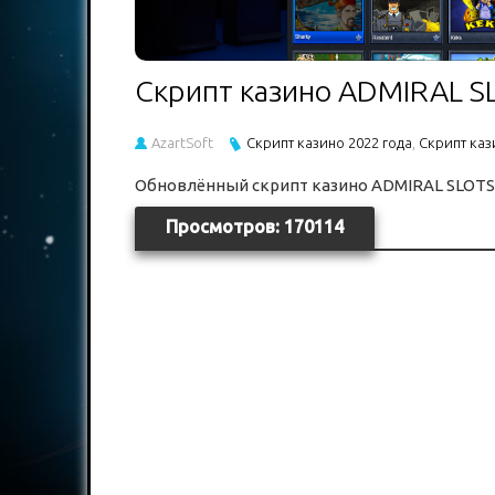
Скрипт казино ADMIRAL S
AzartSoft
Скрипт казино 2022 года
,
Скрипт ка
Обновлённый скрипт казино ADMIRAL SLOT
Просмотров: 170114