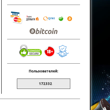
Пользователей:
172332