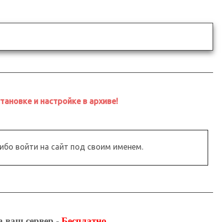
тановке и настройке в архиве!
ибо войти на сайт под своим именем.
а ваш сервер -
Бесплатно