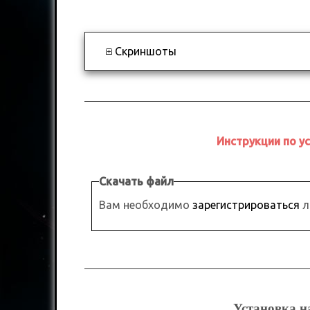
Скриншоты
Инструкции по ус
Скачать файл
Вам необходимо
зарегистрироваться
л
Установка н