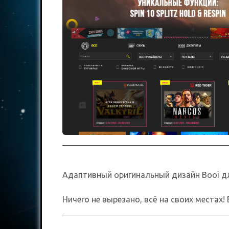
Адаптивный оригинальный дизайн Booi д
Ничего не вырезано, всё на своих местах! 