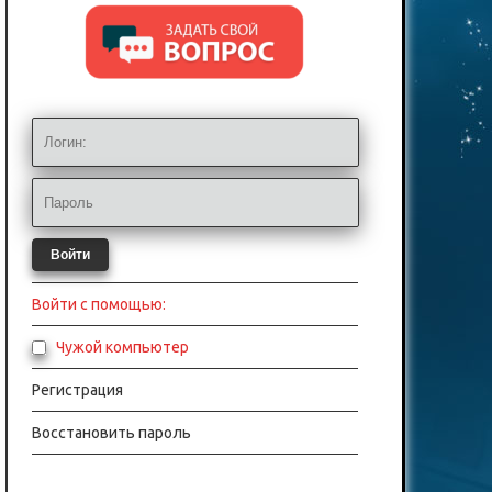
Войти
Войти с помощью:
Чужой компьютер
Регистрация
Восстановить пароль