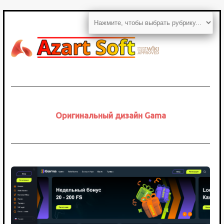
Оригинальный дизайн Gama