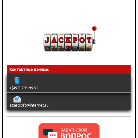
Контактные данные:
+(495) 793 99 99
azartsoft@internet.ru