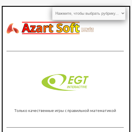
Только качественные игры с правильной математикой