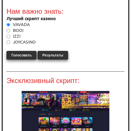
Нам важно знать:
Лучший скрипт казино
VAVADA
BOOI
IZZI
JOYCASINO
Голосовать
Результаты
Эксклюзивный скрипт: