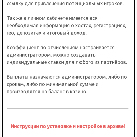
ссылку для привлечения потенциальных игроков.
Так же в личном кабинете имеется вся
необходимая информация о хостах, регистрациях,
гео, депозитах и итоговый доход.
Коэффициент по отчислениям настраивается
администратором, можно создавать
индивидуальные ставки для любого из партнёров.
Выплаты назначаются администратором, либо по
срокам, либо по минимальной сумме и
производятся на баланс в казино.
Инструкции по установке и настройке в архиве!