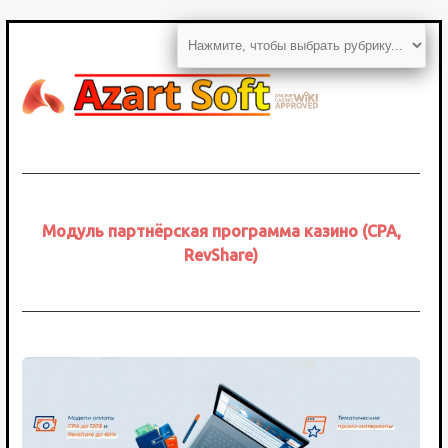
Модуль партнёрская программа казино (CPA,
RevShare)