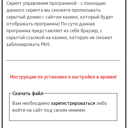
Скрипт управления программой - с помощью
данного скрипта вы сможете прописывать
скрытый домен с сайтом казино, который будет
отображать программа! По сути данная
программа представляет из себя браузер, с
скрытой ссылкой на казино, которую не сможет
заблокировать РКН.
Инструкции по установке и настройке в архиве!
Скачать файл
Вам необходимо
зарегистрироваться
либо
войти на сайт под своим именем.