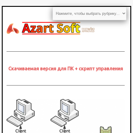
Скачиваемая версия для ПК + скрипт управления