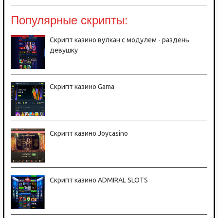
Популярные скрипты:
Скрипт казино вулкан с модулем - раздень
девушку
Скрипт казино Gama
Скрипт казино Joycasino
Скрипт казино ADMIRAL SLOTS