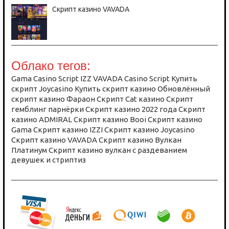
Скрипт казино VAVADA
Облако тегов:
Gama Casino Script
IZZ
VAVADA Casino Script
Купить
скрипт Joycasino
Купить скрипт казино
Обновлённый
скрипт казино Фараон
Скрипт Cat казино
Скрипт
гемблинг парнёрки
Скрипт казино 2022 года
Скрипт
казино ADMIRAL
Скрипт казино Booi
Скрипт казино
Gama
Скрипт казино IZZI
Скрипт казино Joycasino
Скрипт казино VAVADA
Скрипт казино Вулкан
Платинум
Скрипт казино вулкан с раздеванием
девушек и стриптиз