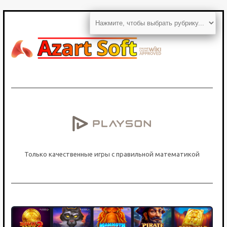
Только качественные игры с правильной математикой