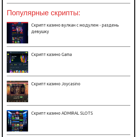
Популярные скрипты:
Скрипт казино вулкан с модулем - раздень
девушку
Скрипт казино Gama
Скрипт казино Joycasino
Скрипт казино ADMIRAL SLOTS