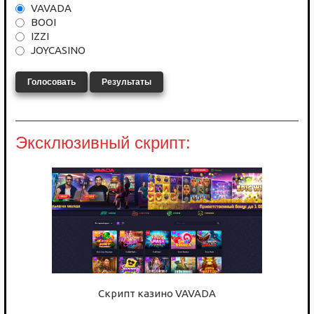
VAVADA
BOOI
IZZI
JOYCASINO
Голосовать
Результаты
Эксклюзивный скрипт:
Скрипт казино VAVADA