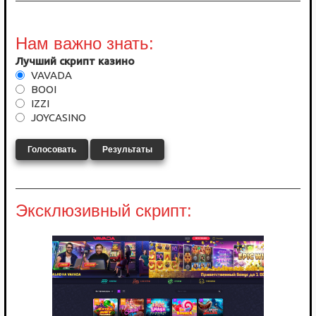
Нам важно знать:
Лучший скрипт казино
VAVADA
BOOI
IZZI
JOYCASINO
Голосовать
Результаты
Эксклюзивный скрипт: