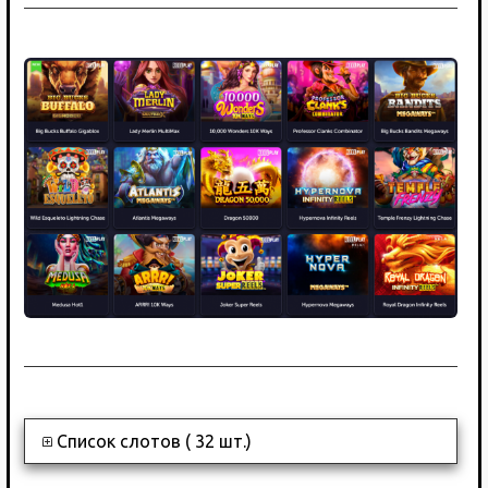
Список слотов ( 32 шт.)