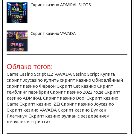
Скрипт казино ADMIRAL SLOTS
Скрипт казино VAVADA
Облако тегов:
Gama Casino Script
IZZ
VAVADA Casino Script
Купить
скрипт Joycasino
Купить скрипт казино
Обновлённый
скрипт казино Фараон
Скрипт Cat казино
Скрипт
гемблинг парнёрки
Скрипт казино 2022 года
Скрипт
казино ADMIRAL
Скрипт казино Booi
Скрипт казино
Gama
Скрипт казино IZZI
Скрипт казино Joycasino
Скрипт казино VAVADA
Скрипт казино Вулкан
Платинум
Скрипт казино вулкан с раздеванием
девушек и стриптиз