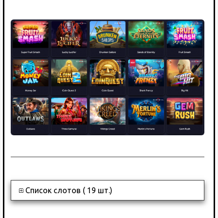
Список слотов ( 19 шт.)