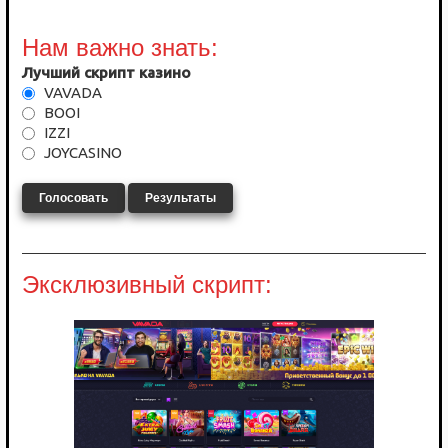
Нам важно знать:
Лучший скрипт казино
VAVADA
BOOI
IZZI
JOYCASINO
Голосовать
Результаты
Эксклюзивный скрипт: