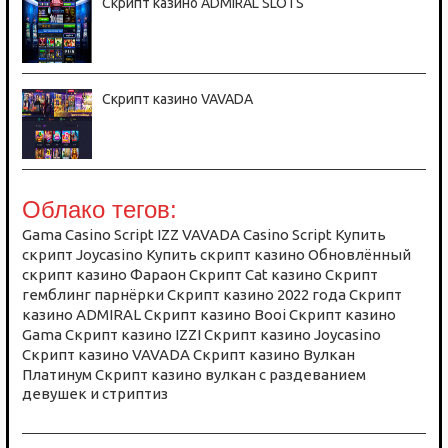
Скрипт казино ADMIRAL SLOTS
Скрипт казино VAVADA
Облако тегов:
Gama Casino Script
IZZ
VAVADA Casino Script
Купить
скрипт Joycasino
Купить скрипт казино
Обновлённый
скрипт казино Фараон
Скрипт Cat казино
Скрипт
гемблинг парнёрки
Скрипт казино 2022 года
Скрипт
казино ADMIRAL
Скрипт казино Booi
Скрипт казино
Gama
Скрипт казино IZZI
Скрипт казино Joycasino
Скрипт казино VAVADA
Скрипт казино Вулкан
Платинум
Скрипт казино вулкан с раздеванием
девушек и стриптиз