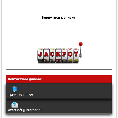
Вернуться к списку
Контактные данные:
+(495) 793 99 99
azartsoft@internet.ru